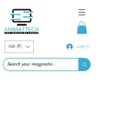
INR (₹)
Log In