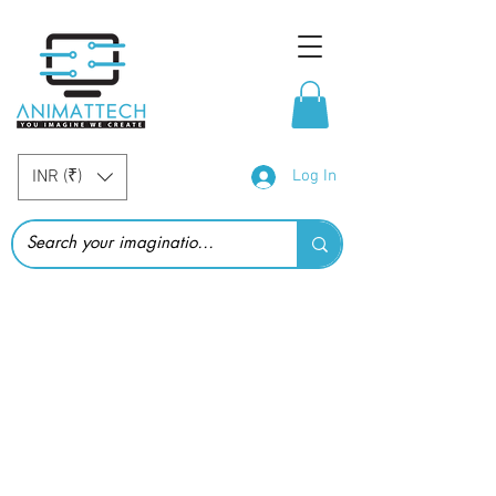
INR (₹)
Log In