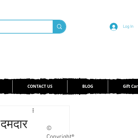
Log In
CONTACT US
BLOG
Gift Ca
Log in / Sign up
दमदार
©
Copyright®