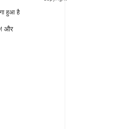
ा हुआ है 
M और 