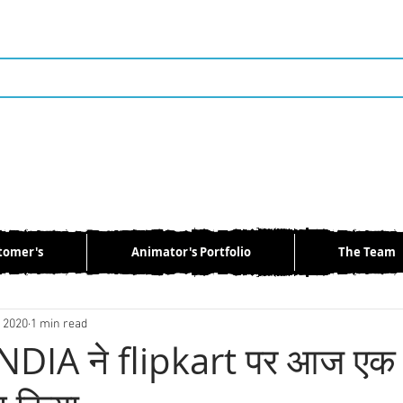
tomer's
Animator's Portfolio
The Team
aptop
News
Mobile
Automobile
Bollywood
, 2020
1 min read
DIA ने flipkart पर आज एक 