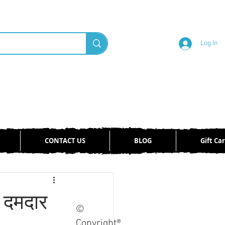
Log In
CONTACT US
BLOG
Gift Ca
Log in / Sign up
 दमदार
©
Copyright®