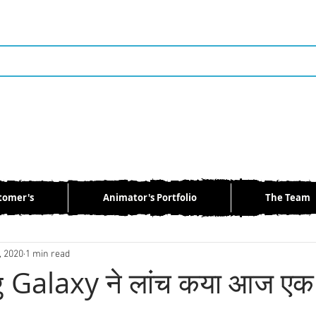
tomer's
Animator's Portfolio
The Team
aptop
News
Mobile
Automobile
Bollywood
, 2020
1 min read
Galaxy ने लांच कया आज एक