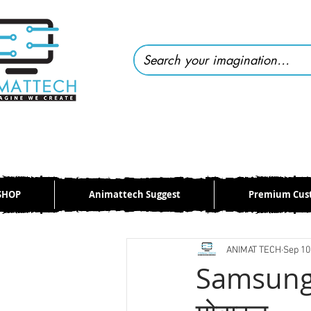
SHOP
Animattech Suggest
Premium Cus
All Posts
Telecom
Computer & L
ANIMAT TECH
Sep 10
Cricket
Samsung 