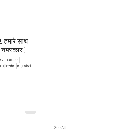
ए, हमारे साथ 
ं, नमस्कार )
xy monster
ruji
redmi
mumbai
See All