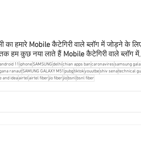
ी का हमारे 
Mobile 
कैटेगिरी वाले ब्लॉग में जोड़ने के लि
 तक हम कुछ नया लाते हैं
 Mobile
 कैटेगिरी वाले ब्लॉग मे
android 11
iphone
SAMSUNG
delhi
chian apps ban
caronavires
samsung gala
gana ranaut
SAMUNG GALAXY M51
pubg
tiktok
youutbe
shiv sena
technical gu
e and idea
airtel
airtel fiber
jio fiber
jio
bsnl
bsnl fiber